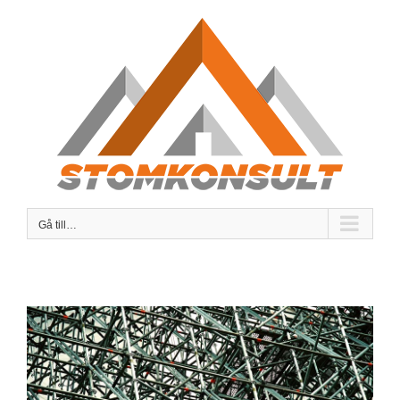
Fortsätt
till
innehållet
Gå till…