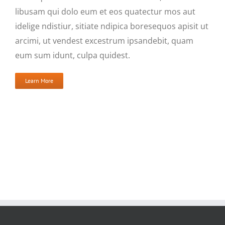
libusam qui dolo eum et eos quatectur mos aut
idelige ndistiur, sitiate ndipica boresequos apisit ut
arcimi, ut vendest excestrum ipsandebit, quam
eum sum idunt, culpa quidest.
Learn More