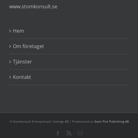
www.stomkonsult.se
Hem
Om företaget
Tjänster
Kontakt
© Stomkonsult Entreprenad i Sverige AB | Producerad av
Svart Pist Publishing AB
Facebook
Rss
E-
post