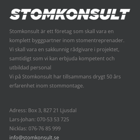
Stomkonsult är ett företag som skall vara en
komplett byggpartner inom stomentreprenader.
Vi skall vara en sakkunnig rådgivare i projektet,
samtidigt som vi kan erbjuda kompetent och
utbildad personal
Vi på Stomkonsult har tillsammans drygt 50 års
erfarenhet inom stommontage.
Adress: Box 3, 827 21 Ljusdal
Lars-Johan: 070-53 53 725
Nicklas: 076-76 85 999
info@stomkonsult.se