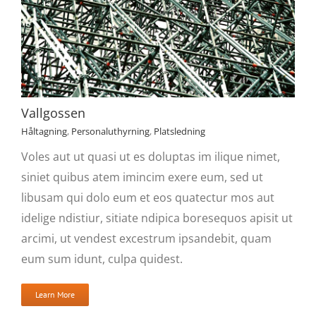
Vallgossen
Håltagning
,
Personaluthyrning
,
Platsledning
Voles aut ut quasi ut es doluptas im ilique nimet,
siniet quibus atem imincim exere eum, sed ut
libusam qui dolo eum et eos quatectur mos aut
idelige ndistiur, sitiate ndipica boresequos apisit ut
arcimi, ut vendest excestrum ipsandebit, quam
eum sum idunt, culpa quidest.
Learn More