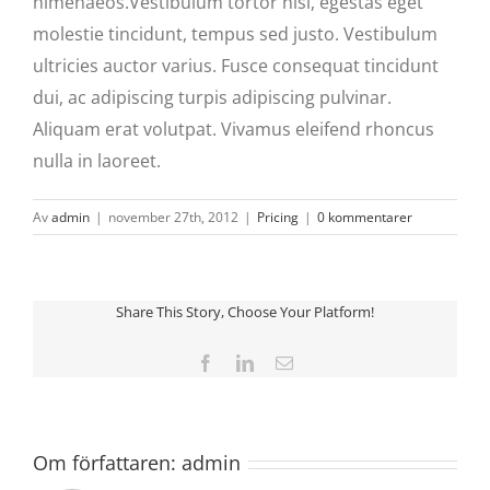
himenaeos.Vestibulum tortor nisi, egestas eget
molestie tincidunt, tempus sed justo. Vestibulum
ultricies auctor varius. Fusce consequat tincidunt
dui, ac adipiscing turpis adipiscing pulvinar.
Aliquam erat volutpat. Vivamus eleifend rhoncus
nulla in laoreet.
Av
admin
|
november 27th, 2012
|
Pricing
|
0 kommentarer
Share This Story, Choose Your Platform!
Facebook
LinkedIn
E-
post
Om författaren:
admin