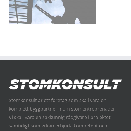
Stomkonsult är ett företag som skall vara en
komplett byggpartner inom stomentreprenader.
Vi skall vara en sakkunnig rådgivare i projektet,
samtidigt som vi kan erbjuda kompetent och